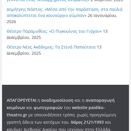
Δημήτρης Νάστος: «Μέσα από την παράσταση, στα παιδιά
αποκαλύπτεται ένα καινούργιο σύμπαν»
26 Ιανουαρίου,
2026
Θέατρο Παραμυθίας: «Ο Πιγκουίνος του Γιόχαν»
13
Δεκεμβρίου, 2025
Θέατρο Νέος Ακάδημος: Τα Στενά Παπούτσια
13
Δεκεμβρίου, 2025
ΑΠΑΓΟΡΕΥΕΤΑΙ
η
αναδημοσίευση
και η
αναπαραγωγή
κειμένων
και
φωτογραφιών
του
website paidiko-
theatro.gr
με οποιονδήποτε τρόπο, χωρίς προηγούμενη
γραπτή άδεια των κατόχων του.
Νόμος 2121/1993
και
κανόνες Διεθνούς Δικαίου που ισχύουν στην Ελλάδα
.