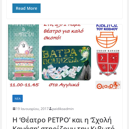
Read More
ΝΈΑ
19 Ιανουαρίου, 2017
paidikoadmin
Η ‘Θέατρο ΡΕΤΡΟ’ και η ‘Σχολή
Κανάση’ στηρίζουν την Κιβωτό