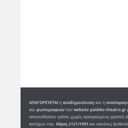
ΑΠΑΓΟΡΕΥΕΤΑΙ
η
αναδημοσίευση
και η
αναπαραγω
και
φωτογραφιών
του
website paidiko-theatro.gr
οποιονδήποτε τρόπο, χωρίς προηγούμενη γραπτή ά
κατόχων του.
Νόμος 2121/1993
και κανόνες Διεθνού