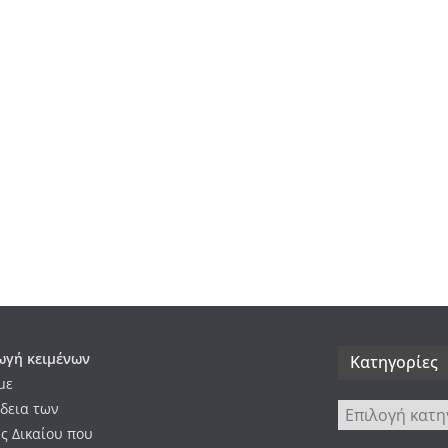
γή κειμένων
Kατηγορίες
με
δεια των
Kατηγορίες
ς Δικαίου που