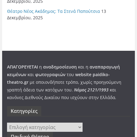
Δεκεμβρίου, 2025
Θέατρο Νέος Ακάδημος: Τα Στενά Παπούτσια
13
Δεκεμβρίου, 2025
ΑΠΑΓΟΡΕΥΕΤΑΙ
η
αναδημοσίευση
και η
αναπαραγωγή
κειμένων
και
φωτογραφιών
του
website paidiko-
theatro.gr
με οποιονδήποτε τρόπο, χωρίς προηγούμενη
γραπτή άδεια των κατόχων του.
Νόμος 2121/1993
και
κανόνες Διεθνούς Δικαίου που ισχύουν στην Ελλάδα
.
Kατηγορίες
Kατηγορίες
Παιδικό Θέατρο