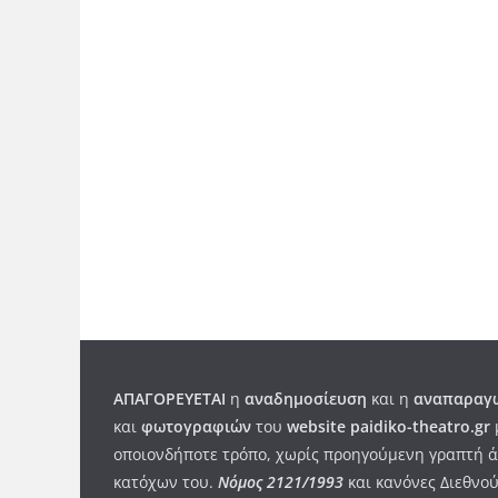
ΑΠΑΓΟΡΕΥΕΤΑΙ
η
αναδημοσίευση
και η
αναπαραγω
και
φωτογραφιών
του
website paidiko-theatro.gr
οποιονδήποτε τρόπο, χωρίς προηγούμενη γραπτή ά
κατόχων του.
Νόμος 2121/1993
και κανόνες Διεθνού