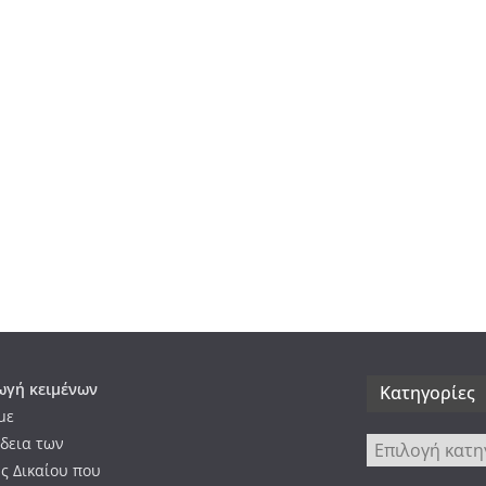
γή κειμένων
Kατηγορίες
με
δεια των
Kατηγορίες
ς Δικαίου που