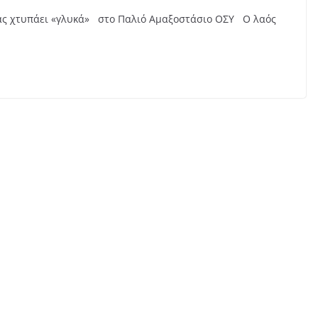
θήνας χτυπάει «γλυκά» στο Παλιό Αμαξοστάσιο ΟΣΥ Ο λαός