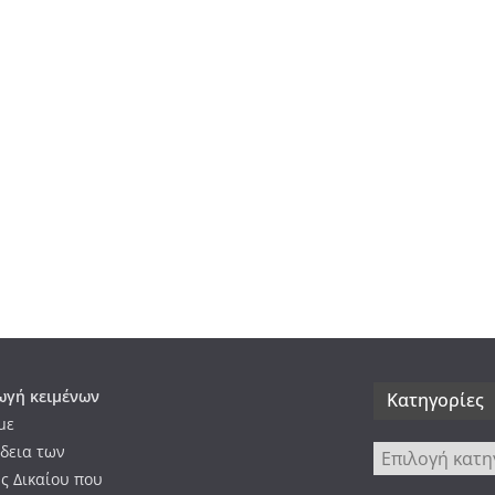
γή κειμένων
Kατηγορίες
με
δεια των
Kατηγορίες
ς Δικαίου που