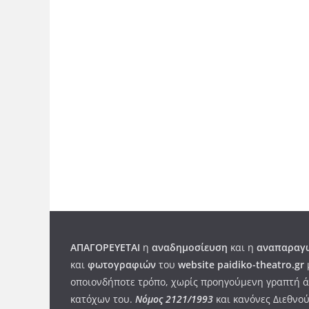
ΑΠΑΓΟΡΕΥΕΤΑΙ
η
αναδημοσίευση
και η
αναπαραγω
και
φωτογραφιών
του
website paidiko-theatro.gr
οποιονδήποτε τρόπο, χωρίς προηγούμενη γραπτή ά
κατόχων του.
Νόμος 2121/1993
και κανόνες Διεθνού