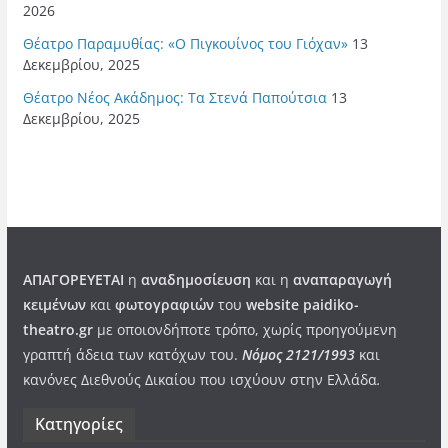
2026
Θέατρο Παραμυθίας: «Ο Πιγκουίνος του Γιόχαν»
13
Δεκεμβρίου, 2025
Θέατρο Νέος Ακάδημος: Τα Στενά Παπούτσια
13
Δεκεμβρίου, 2025
ΑΠΑΓΟΡΕΥΕΤΑΙ
η
αναδημοσίευση
και η
αναπαραγωγή
κειμένων
και
φωτογραφιών
του
website paidiko-
theatro.gr
με οποιονδήποτε τρόπο, χωρίς προηγούμενη
γραπτή άδεια των κατόχων του.
Νόμος 2121/1993
και
κανόνες Διεθνούς Δικαίου που ισχύουν στην Ελλάδα
.
Kατηγορίες