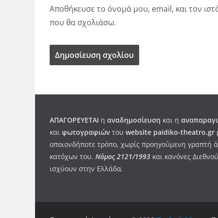
Αποθήκευσε το όνομά μου, email, και τον ισ
που θα σχολιάσω.
ΑΠΑΓΟΡΕΥΕΤΑΙ
η
αναδημοσίευση
και η
αναπαραγω
και
φωτογραφιών
του
website paidiko-theatro.gr
οποιονδήποτε τρόπο, χωρίς προηγούμενη γραπτή ά
κατόχων του.
Νόμος 2121/1993
και κανόνες Διεθνού
ισχύουν στην Ελλάδα
.