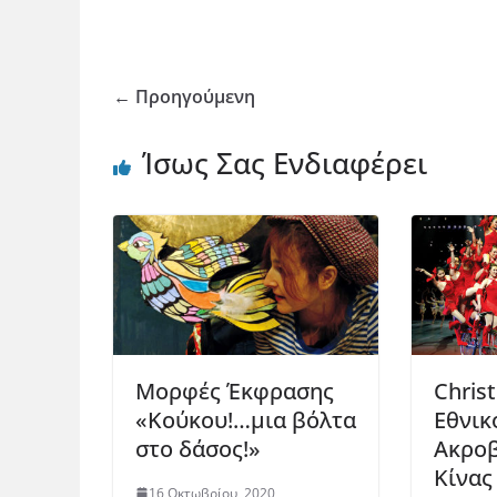
← Προηγούμενη
Ίσως Σας Ενδιαφέρει
Μορφές Έκφρασης
Chris
«Κούκου!…μια βόλτα
Εθνικο
στο δάσος!»
Ακροβ
Κίνας
16 Οκτωβρίου, 2020