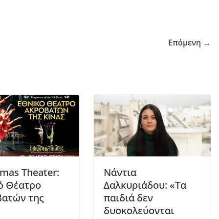
Επόμενη →
tmas Theater:
Νάντια
́ Θέατρο
Δαλκυριάδου: «Τα
ατών της
παιδιά δεν
δυσκολεύονται