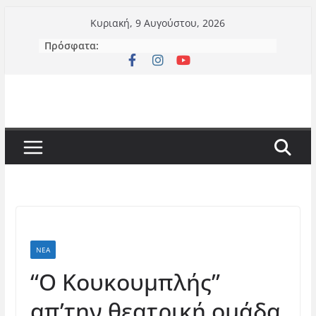
Μετάβαση
Κυριακή, 9 Αυγούστου, 2026
σε
Πρόσφατα:
περιεχόμενο
ΝΈΑ
“Ο Κουκουμπλής”
απ’την θεατρική ομάδα