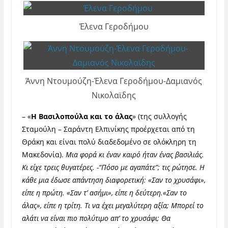
Έλενα Γεροδήμου
Άννη Ντουμούζη-Έλενα Γεροδήμου-Δαμιανός
Νικολαϊδης
– «
Η Βασιλοπούλα και το άλας
» (της συλλογής
Σταμούλη – Σαράντη Ελπινίκης προέρχεται από τη
Θράκη και είναι πολύ διαδεδομένο σε ολόκληρη τη
Μακεδονία).
Μια φορά κι έναν καιρό ήταν ένας βασιλιάς.
Κι είχε τρεις θυγατέρες. -“Πόσο με αγαπάτε”; τις ρώτησε.
Η
κάθε μια έδωσε απάντηση διαφορετική:
«
Σαν το χρυσάφι
»
,
είπε η πρώτη.
«
Σαν τ’ ασήμι
»
, είπε η δεύτερη.
«
Σαν το
άλας
»,
είπε η τρίτη. Τι να έχει μεγαλύτερη αξία; Μπορεί το
αλάτι να είναι πιο πολύτιμο απ’ το χρυσάφι; Θα