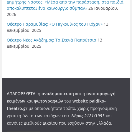
Δημήτρης Νάστος: «Μέσα από την παράσταση, στα παιδιά
αποκαλύπτεται ένα καινούργιο σύμπαν»
26 Ιανουαρίου,
2026
Θέατρο Παραμυθίας: «Ο Πιγκουίνος του Γιόχαν»
13
Δεκεμβρίου, 2025
Θέατρο Νέος Ακάδημος: Τα Στενά Παπούτσια
13
Δεκεμβρίου, 2025
ΑΠΑΓΟΡΕΥΕΤΑΙ
η
αναδημοσίευση
και η
αναπαραγωγή
κειμένων
και
φωτογραφιών
του
website paidiko-
theatro.gr
με οποιονδήποτε τρόπο, χωρίς προηγούμενη
γραπτή άδεια των κατόχων του.
Νόμος 2121/1993
και
κανόνες Διεθνούς Δικαίου που ισχύουν στην Ελλάδα
.