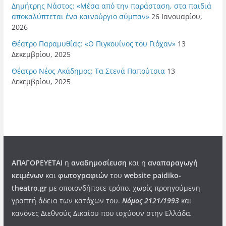
Δημήτρης Νάστος: «Μέσα από την παράσταση, στα παιδιά
αποκαλύπτεται ένα καινούργιο σύμπαν»
26 Ιανουαρίου,
2026
Θέατρο Παραμυθίας: «Ο Πιγκουίνος του Γιόχαν»
13
Δεκεμβρίου, 2025
Θέατρο Νέος Ακάδημος: Τα Στενά Παπούτσια
13
Δεκεμβρίου, 2025
ΑΠΑΓΟΡΕΥΕΤΑΙ
η
αναδημοσίευση
και η
αναπαραγωγή
κειμένων
και
φωτογραφιών
του
website paidiko-
theatro.gr
με οποιονδήποτε τρόπο, χωρίς προηγούμενη
γραπτή άδεια των κατόχων του.
Νόμος 2121/1993
και
κανόνες Διεθνούς Δικαίου που ισχύουν στην Ελλάδα
.