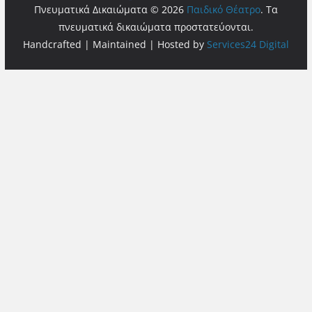
Πνευματικά Δικαιώματα © 2026
Παιδικό Θέατρο
. Τα
πνευματικά δικαιώματα προστατεύονται.
Handcrafted | Maintained | Hosted by
Services24 Digital