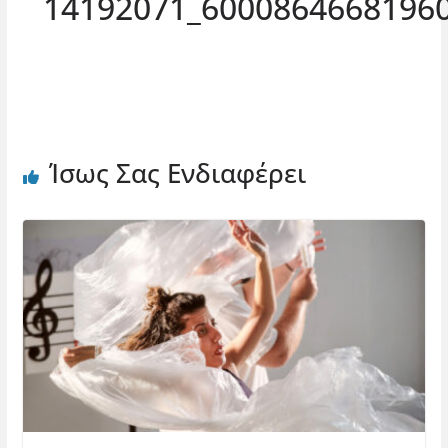
14192071_6000864668196
Ίσως Σας Ενδιαφέρει