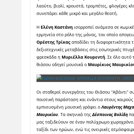
λαούτο, βιολί, κρουστά, τρομπέτες, φλογέρες κ
συνεπάρει κάθε μικρό και μεγάλο θεατή.
Η
Ελένη Καστάνη
ισορροπεί ανάμεσα σε κωμικέ
ερμηνεία στο ρόλο της μάνας, τον οποίο απογει
Ορέστης Τρίκας
αποδίδει τη διαφορετικότητα 
δεξιοτεχνικές μεταβάσεις στις εσωτερικές πτυχ
φρεσκάδα η
Μυριέλλα Κουρεντή
. Σε όλο αυτό
θιάσου οδηγεί μουσικά
ο
Μαυρίκιος Μαυρικίο
Οι σταθεροί συνεργάτες του Θιάσου “Αβάντι” σ
ποιοτική παράσταση και ενάντια στους καιρούς
εμπνευσμένη μουσική γράφει ο
Λαυρέντης Μαχα
Μαυρικίου
. Τα σκηνικά της
Δέσποινας Βολίδη
πα
μας ταξιδεύουν σε έναν πολύχρωμο χωροχρόνο.
ταξίδι των ηρώων, ενώ τις ονειρικές ατμόσφαι