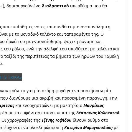
λπ.), δημιουργούν ένα
διαδραστικό
υπερθέαμα που θα
ς και ευαίσθητες νότες και συνθέτει μια ανεπανάληπτη
ώνει με το μοναδικό ταλέντο και ταπεραμέντο της. Ο
του ήρωά του με ενσυναίσθηση, ψυχική δύναμη και
ές του ρόλου,
ενώ την αδελφή του υποδύεται με ταλέντο και
 το
ταξίδι της περιπέτειας
τα βήματα των ηρώων του 15μελή
υ
.
υναντιούνται για μία ακόμη φορά για να συστήσουν μία
 που διανύουμε μια ακριβή και προσεγμένη παραγωγή. Την
ιρίτσας
και ενορχηστρώνει με μαεστρία ο
Μαυρίκιος
ρέα με τα ευφάνταστα κοστούμια της
Δέσποινας Κολοκοτσά
 Οι χορογραφίες της
Τζένης Τοψίδου
δίνουν ρυθμό στο
ρες έρχονται να ολοκληρώσουν η
Κατερίνα Μαραγκουδάκη
με