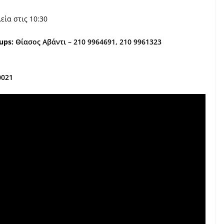
εία στις 10:30
ups:
Θίασος Αβάντι – 210 9964691, 210 9961323
0021