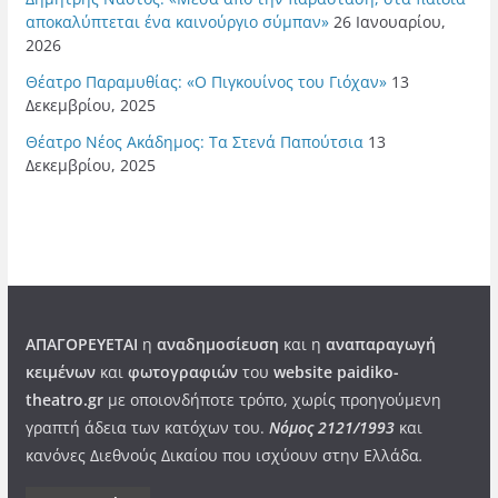
αποκαλύπτεται ένα καινούργιο σύμπαν»
26 Ιανουαρίου,
2026
Θέατρο Παραμυθίας: «Ο Πιγκουίνος του Γιόχαν»
13
Δεκεμβρίου, 2025
Θέατρο Νέος Ακάδημος: Τα Στενά Παπούτσια
13
Δεκεμβρίου, 2025
ΑΠΑΓΟΡΕΥΕΤΑΙ
η
αναδημοσίευση
και η
αναπαραγωγή
κειμένων
και
φωτογραφιών
του
website paidiko-
theatro.gr
με οποιονδήποτε τρόπο, χωρίς προηγούμενη
γραπτή άδεια των κατόχων του.
Νόμος 2121/1993
και
κανόνες Διεθνούς Δικαίου που ισχύουν στην Ελλάδα
.