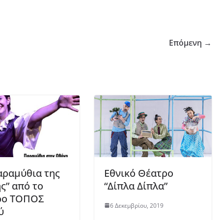
Επόμενη →
αραμύθια της
Εθνικό Θέατρο
ς” από το
“Δίπλα Δίπλα”
ρο ΤΟΠΟΣ
6 Δεκεμβρίου, 2019
ύ