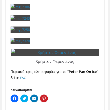
Χρήστος Φερεντίνος
Περισσότερες πληροφορίες για το
“Peter Pan On Ice”
δείτε
ΕΔΩ
.
Κοινοποιήστε:
Π
Κ
Κ
Κ
α
λ
λ
λ
τ
ι
ι
ι
ή
κ
κ
κ