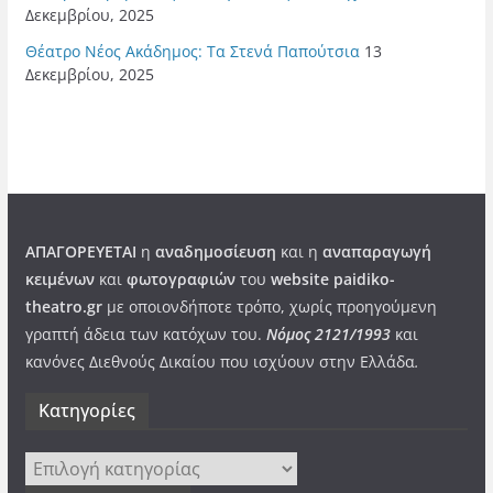
Δεκεμβρίου, 2025
Θέατρο Νέος Ακάδημος: Τα Στενά Παπούτσια
13
Δεκεμβρίου, 2025
ΑΠΑΓΟΡΕΥΕΤΑΙ
η
αναδημοσίευση
και η
αναπαραγωγή
κειμένων
και
φωτογραφιών
του
website paidiko-
theatro.gr
με οποιονδήποτε τρόπο, χωρίς προηγούμενη
γραπτή άδεια των κατόχων του.
Νόμος 2121/1993
και
κανόνες Διεθνούς Δικαίου που ισχύουν στην Ελλάδα
.
Kατηγορίες
Kατηγορίες