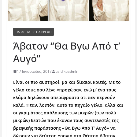
ΠΑΡΑΣΤΆΣΕΙΣ ΓΙΑ ΒΡΈΦΗ
Άβατον “Θα Βγω Από τ’
Αυγό”
17 Ιανουαρίου, 2017
paidikoadmin
Είναι οι πιο αυστηροί, μα και δίκαιοι κριτές. Με το
γέλιο τους σου λένε «προχώρα», ενώ μ’ ένα τους
κλάμα δηλώνουν απερίφραστα ότι δεν περνούν
καλά. Ήταν, λοιπόν, αυτό το πηγαίο γέλιο, αλλά και
οι γκριμάτσες απόλαυσης των μικρών (των πολύ
μικρών) θεατών που έκαναν τους συντελεστές της
βρεφικής παράστασης «Θα Βγω Από Τ’ Αυγό» να
δώσουν για δεύτερη χρονιά στο Θέατρο Άβατον