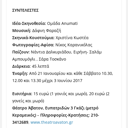
ΣΥΝΤΕΛΕΣΤΕΣ
Ιδέα-Σκηνοθεσία:
Ομάδα Anumati
Μουσική:
Δάφνη Φαραζή
Σκηνικά-Κουστούμια:
Χριστίνα Κωστέα
Φωτογραφίες-Αφίσα:
Νίκος Καρανικόλας
Παίζουν:
Νάντια Δαλκυριάδου, Ειρήνη- Σαλάμ
Αμπουμόγλι , Σάρα Τοσκάνο
Διάρκεια
: 45 λεπτά
Έναρξη:
Από 21 Ιανουαρίου και κάθε Σάββατο 10.30,
12.00 και 13.30 μέχρι 3 Ιουνίου 2017
Εισιτήρια:
15 ευρώ (1 γονιός και μωρό), 20 ευρώ (2
γονείς και μωρό)
Θ
έατρο Άβατον, Ευπατριδών 3 Γκάζι (μετρό
Κεραμεικός)
–
Πληροφορίες-Κρατήσεις:
210-
3412689
,
www.theatroavaton.gr