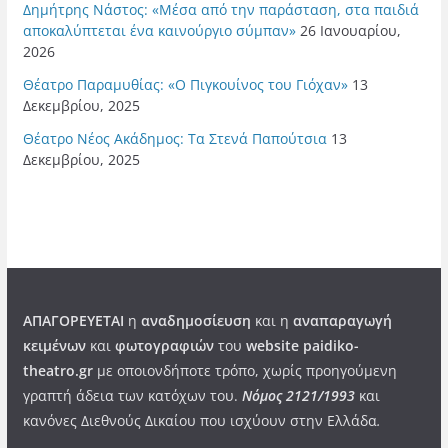
Δημήτρης Νάστος: «Μέσα από την παράσταση, στα παιδιά
αποκαλύπτεται ένα καινούργιο σύμπαν»
26 Ιανουαρίου,
2026
Θέατρο Παραμυθίας: «Ο Πιγκουίνος του Γιόχαν»
13
Δεκεμβρίου, 2025
Θέατρο Νέος Ακάδημος: Τα Στενά Παπούτσια
13
Δεκεμβρίου, 2025
ΑΠΑΓΟΡΕΥΕΤΑΙ
η
αναδημοσίευση
και η
αναπαραγωγή
κειμένων
και
φωτογραφιών
του
website paidiko-
theatro.gr
με οποιονδήποτε τρόπο, χωρίς προηγούμενη
γραπτή άδεια των κατόχων του.
Νόμος 2121/1993
και
κανόνες Διεθνούς Δικαίου που ισχύουν στην Ελλάδα
.