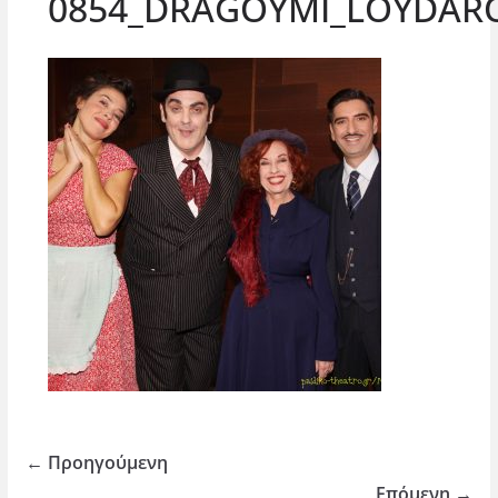
0854_DRAGOYMI_LOYDARO
← Προηγούμενη
Επόμενη →