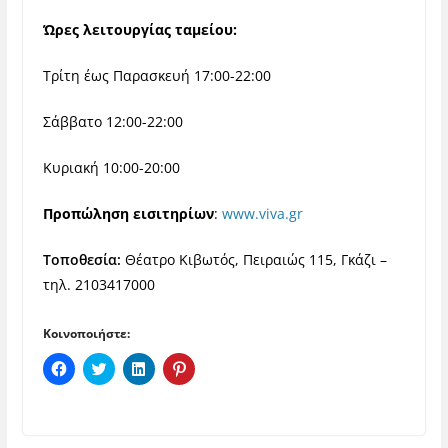
Ώρες λειτουργίας ταμείου:
Τρίτη έως Παρασκευή 17:00-22:00
Σάββατο 12:00-22:00
Κυριακή 10:00-20:00
Προπώληση εισιτηρίων
:
www.viva.gr
Τοποθεσία:
Θέατρο Κιβωτός
, Πειραιώς 115, Γκάζι –
τηλ. 2103417000
Κοινοποιήστε:
Π
Κ
Κ
Κ
α
λ
λ
λ
τ
ι
ι
ι
ή
κ
κ
κ
σ
γ
γ
γ
τ
ι
ι
ι
ε
α
α
α