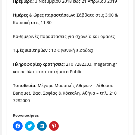
Πρεμιέρα:
3 Νοεμβρίου 2018 έως 21 Απριλίου 2019
Ημέρες & ώρες παραστάσεων:
Σάββατο στις 3:00 &
Κυριακή στις 11:30
Καθημερινές παραστάσεις για σχολεία και ομάδες
Τιμές εισιτηρίων :
12 € (γενική είσοδος)
Πληροφορίες-κρατήσεις:
210 7282333, megaron.gr
και σε όλα τα καταστήματα Public
Τοποθεσία:
Μέγαρο Μουσικής Αθηνών – Αίθουσα
Banquet, Βασ. Σοφίας & Κόκκαλη, Αθήνα – τηλ. 210
7282000
Κοινοποιήστε:
Π
Κ
Κ
Κ
α
λ
λ
λ
τ
ι
ι
ι