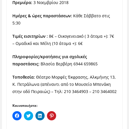
Πρεμιέρα:
3 Νοεμβρίου 2018
Ημέρες & ώρες παραστάσεων:
Κάθε Σάββατο στις
5:30
Τιμές εισιτηρίων :
8€ – Οικογενειακό ( 3 άτομα +): 7€
– Ομαδικό και Μέλη (10 άτομα +): 6€
Πληροφορίες/κρατήσεις για σχολικές
παραστάσεις:
Βλασία Βερβέρη 6944 659865
Τοποθεσία:
Θέατρο Μορφές Έκφρασης, Αλκμήνης 13,
Κ. Πετράλωνα (απέναντι από το Μουσείο Μπενάκη
στην οδό Πειραιώς) – Τηλ: 210 3464903 – 210 3464002
Κοινοποιήστε:
Π
Κ
Κ
Κ
α
λ
λ
λ
τ
ι
ι
ι
ή
κ
κ
κ