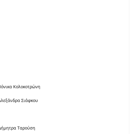
Μόνικα Κολοκοτρώνη
 Αλεξάνδρα Σιάφκου
 Δήμητρα Ταρούση