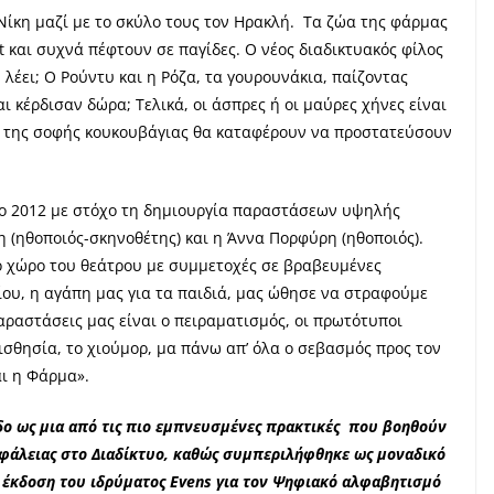
 Νίκη μαζί με το σκύλο τους τον Ηρακλή. Τα ζώα της φάρμας
 και συχνά πέφτουν σε παγίδες. Ο νέος διαδικτυακός φίλος
 λέει; Ο Ρούντυ και η Ρόζα, τα γουρουνάκια, παίζοντας
ι κέρδισαν δώρα; Τελικά, οι άσπρες ή οι μαύρες χήνες είναι
ια της σοφής κουκουβάγιας θα καταφέρουν να προστατεύσουν
ο 2012 με στόχο τη δημιουργία παραστάσεων υψηλής
ρη (ηθοποιός-σκηνοθέτης) και η Άννα Πορφύρη (ηθοποιός).
 χώρο του θεάτρου με συμμετοχές σε βραβευμένες
ου, η αγάπη μας για τα παιδιά, μας ώθησε να στραφούμε
παραστάσεις μας είναι ο πειραματισμός, οι πρωτότυποι
αισθησία, το χιούμορ, μα πάνω απ’ όλα ο σεβασμός προς τον
αι η Φάρμα».
δο ως μια από τις πιο εμπνευσμένες πρακτικές που βοηθούν
φάλειας στο Διαδίκτυο, καθώς συμπεριλήφθηκε ως μοναδικό
 έκδοση του ιδρύματος Evens για τον Ψηφιακό αλφαβητισμό