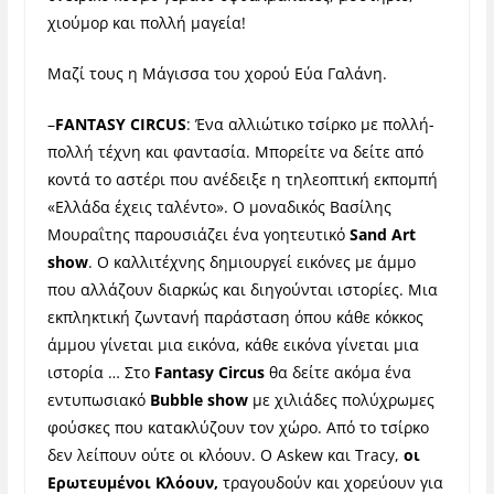
χιούμορ και πολλή μαγεία!
Μαζί τους η Μάγισσα του χορού Εύα Γαλάνη.
–
FANTASY CIRCUS
: Ένα αλλιώτικο τσίρκο με πολλή-
πολλή τέχνη και φαντασία. Μπορείτε να δείτε από
κοντά το αστέρι που ανέδειξε η τηλεοπτική εκπομπή
«Ελλάδα έχεις ταλέντο». Ο μοναδικός Βασίλης
Μουραΐτης παρουσιάζει ένα γοητευτικό
Sand Art
show
. Ο καλλιτέχνης δημιουργεί εικόνες με άμμο
που αλλάζουν διαρκώς και διηγούνται ιστορίες. Μια
εκπληκτική ζωντανή παράσταση όπου κάθε κόκκος
άμμου γίνεται μια εικόνα, κάθε εικόνα γίνεται μια
ιστορία … Στο
Fantasy Circus
θα δείτε ακόμα ένα
εντυπωσιακό
Bubble show
με χιλιάδες πολύχρωμες
φούσκες που κατακλύζουν τον χώρο. Από το τσίρκο
δεν λείπουν ούτε οι κλόουν. Ο
Askew και Tracy,
οι
Ερωτευμένοι Κλόουν
,
τραγουδούν και χορεύουν για