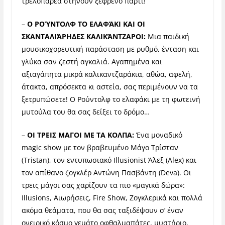
τρελοπαρέα στήνουν ξέφρενο πάρτι!
–
Ο
ΡΟΎΝΤΟΛΦ ΤΟ ΕΛΑΦΆΚΙ ΚΑΙ ΟΙ
ΣΚΑΝΤΑΛΙΆΡΗΔΕΣ ΚΑΛΙΚΆΝΤΖΑΡΟΙ:
Μια παιδική
μουσικοχορευτική παράσταση με ρυθμό, ένταση και
γλύκα σαν ζεστή αγκαλιά. Αγαπημένα και
αξιαγάπητα μικρά καλικαντζαράκια, αθώα, αφελή,
άτακτα, απρόσεκτα κι αστεία, σας περιμένουν να τα
ξετρυπώσετε! Ο Ρούντολφ το ελαφάκι με τη φωτεινή
μυτούλα του θα σας δείξει το δρόμο…
–
ΟΙ ΤΡΕΙΣ ΜΑΓΟΙ ΜΕ ΤΑ ΚΟΛΠΑ:
Ένα μοναδικό
magic show με τον βραβευμένο Μάγο Τρίσταν
(Tristan), τον εντυπωσιακό Illusionist Άλεξ (Alex) και
τον απίθανο ζογκλέρ Αντώνη Πασβάντη (Deva). Οι
τρεις μάγοι σας χαρίζουν τα πιο «μαγικά δώρα»:
Illusions, Αιωρήσεις, Fire Show, Ζογκλερικά και πολλά
ακόμα θεάματα, που θα σας ταξιδέψουν σ’ έναν
ονειρικό κόσμο γεμάτο οφθαλμαπάτες, μυστήριο,