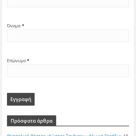
Όνομα
*
Επώνυμο
*
Πρόσφατα άρθρα
Θεσσαλικό Θέατρο «Κώστας Τσιάνος»: «Λέω να Πετάξω»
19