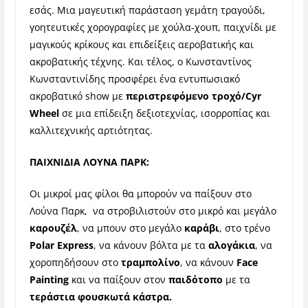
εσάς. Μια μαγευτική παράσταση γεμάτη τραγούδι,
γοητευτικές χορογραφίες με χούλα-χουπ, παιχνίδι με
μαγικούς κρίκους και επιδείξεις αεροβατικής και
ακροβατικής τέχνης. Και τέλος, ο Κωνσταντίνος
Κωνσταντινίδης προσφέρει ένα εντυπωσιακό
ακροβατικό show με
περιστρεφόμενο τροχό/Cyr
Wheel
σε μια επίδειξη δεξιοτεχνίας, ισορροπίας και
καλλιτεχνικής αρτιότητας.
ΠΑΙΧΝΙΔΙΑ ΛΟΥΝΑ ΠΑΡΚ:
Οι μικροί μας φίλοι θα μπορούν να παίξουν στο
Λούνα Παρκ, να στροβιλιστούν στο μικρό και μεγάλο
καρουζέλ
, να μπουν στο μεγάλο
καράβι
, στο τρένο
Polar Express
, να κάνουν βόλτα με τα
αλογάκια
, να
χοροπηδήσουν στο
τραμπολίνο
, να κάνουν
Face
Painting
και να παίξουν στον
παιδότοπο
με τα
τεράστια φουσκωτά κάστρα.