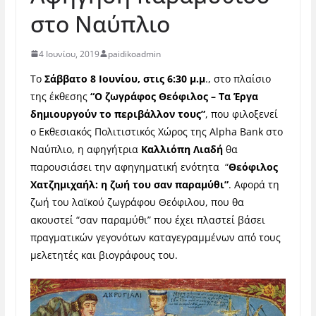
στο Ναύπλιο
4 Ιουνίου, 2019
paidikoadmin
Το
Σάββατο 8 Ιουνίου, στις 6:30 μ.μ
., στο πλαίσιο
της έκθεσης
“Ο ζωγράφος Θεόφιλος – Τα Έργα
δημιουργούν το περιβάλλον τους”
, που φιλοξενεί
ο Εκθεσιακός Πολιτιστικός Χώρος της
Alpha
Bank
στο
Ναύπλιο, η αφηγήτρια
Καλλιόπη Λιαδή
θα
παρουσιάσει την αφηγηματική ενότητα “
Θεόφιλος
Χατζημιχαήλ: η ζωή του σαν παραμύθι”
. Αφορά τη
ζωή του λαϊκού ζωγράφου Θεόφιλου, που θα
ακουστεί “σαν παραμύθι” που έχει πλαστεί βάσει
πραγματικών γεγονότων καταγεγραμμένων από τους
μελετητές και βιογράφους του.