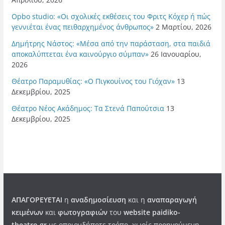
Opbo studio: «Οι σχολικές εκθέσεις του Φριτς Κόχερ ή πώς
γεννιέται ένας πειθαρχημένος άνθρωπος»
2 Μαρτίου, 2026
Δημήτρης Νάστος: «Μέσα από την παράσταση, στα παιδιά
αποκαλύπτεται ένα καινούργιο σύμπαν»
26 Ιανουαρίου,
2026
Θέατρο Παραμυθίας: «Ο Πιγκουίνος του Γιόχαν»
13
Δεκεμβρίου, 2025
Θέατρο Νέος Ακάδημος: Τα Στενά Παπούτσια
13
Δεκεμβρίου, 2025
ΑΠΑΓΟΡΕΥΕΤΑΙ
η
αναδημοσίευση
και η
αναπαραγωγή
κειμένων
και
φωτογραφιών
του
website paidiko-
theatro.gr
με οποιονδήποτε τρόπο, χωρίς προηγούμενη