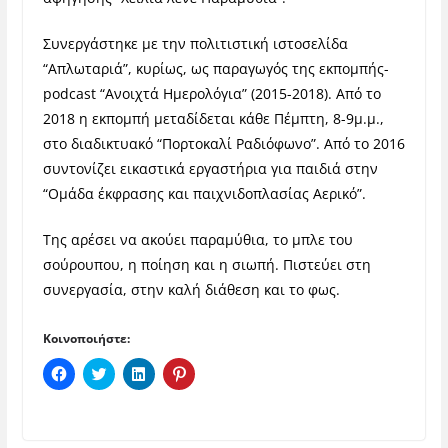
Συνεργάστηκε με την πολιτιστική ιστοσελίδα
“Απλωταριά”, κυρίως, ως παραγωγός της εκπομπής-
podcast “Ανοιχτά Ημερολόγια” (2015-2018). Από το
2018 η εκπομπή μεταδίδεται κάθε Πέμπτη, 8-9μ.μ.,
στο διαδικτυακό “Πορτοκαλί Ραδιόφωνο”. Από το 2016
συντονίζει εικαστικά εργαστήρια για παιδιά στην
“Ομάδα έκφρασης και παιχνιδοπλασίας Αερικό”.
Της αρέσει να ακούει παραμύθια, το μπλε του
σούρουπου, η ποίηση και η σιωπή. Πιστεύει στη
συνεργασία, στην καλή διάθεση και το φως.
Κοινοποιήστε:
Π
Κ
Κ
Κ
α
λ
λ
λ
τ
ι
ι
ι
ή
κ
κ
κ
σ
γ
γ
γ
τ
ι
ι
ι