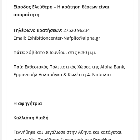
Είσοδος Ελεύθερη
–
Η κράτηση θέσεων είναι
απαραίτητη
Τηλέφωνο κρατήσεων
: 27520 96234
Email:
Exhibitioncenter-Nafplio@alpha.gr
Πότε:
Σάββατο 8 Ιουνίου, στις 6:30 μ.μ.
Πού:
Εκθεσιακός Πολιτιστικός Χώρος της Alpha Bank,
Εμμανουήλ Δαλαμάγκα & Κωλέττη 4, Ναύπλιο
Η αφηγήτρια
Καλλιόπη Λιαδή
Γεννήθηκε και μεγάλωσε στην Αθήνα και κατάγεται
από τη Χίο. Σπούδασε ζωγραφική στο Brooklyn