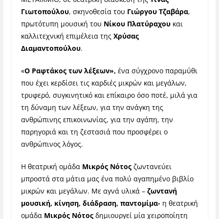
Γιωτοπούλου
, σκηνοθεσία του
Γιώργου Τζαβάρα
,
πρωτότυπη μουσική του
Νίκου Πλατύραχου
και
καλλιτεχνική επιμέλεια της
Χρύσας
Διαμαντοπούλου
.
«
Ο Ραφτάκος των λέξεων»,
ένα σύγχρονο παραμύθι
που έχει κερδίσει τις καρδιές μικρών και μεγάλων,
τρυφερό, συγκινητικό και επίκαιρο όσο ποτέ, μιλά για
τη δύναμη των λέξεων, για την ανάγκη της
ανθρώπινης επικοινωνίας, για την αγάπη, την
παρηγοριά και τη ζεστασιά που προσφέρει ο
ανθρώπινος λόγος.
Η θεατρική ομάδα
Μικρός Νότος
ζωντανεύει
μπροστά στα μάτια μας ένα πολύ αγαπημένο βιβλίο
μικρών και μεγάλων. Με αγνά υλικά –
ζωντανή
μουσική, κίνηση, διάδραση, παντομίμα-
η θεατρική
ομάδα
Μικρός Νότος
δημιουργεί μία χειροποίητη