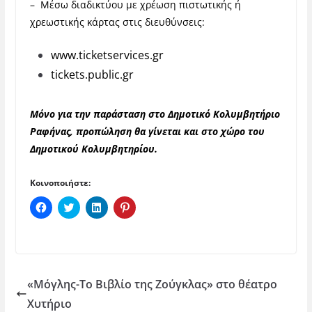
– Μέσω διαδικτύου με χρέωση πιστωτικής ή
χρεωστικής κάρτας στις διευθύνσεις:
www.ticketservices.gr
tickets.public.gr
Μόνο για την παράσταση στο Δημοτικό Κολυμβητήριο
Ραφήνας, προπώληση θα γίνεται και στο χώρο του
Δημοτικού Κολυμβητηρίου.
Κοινοποιήστε:
Π
Κ
Κ
Κ
α
λ
λ
λ
τ
ι
ι
ι
ή
κ
κ
κ
σ
γ
γ
γ
τ
ι
ι
ι
ε
α
α
α
γ
κ
κ
κ
ι
ο
ο
ο
«Μόγλης-Το Βιβλίο της Ζούγκλας» στο θέατρο
α
ι
ι
ι
κ
ν
ν
ν
Χυτήριο
ο
ο
ο
ο