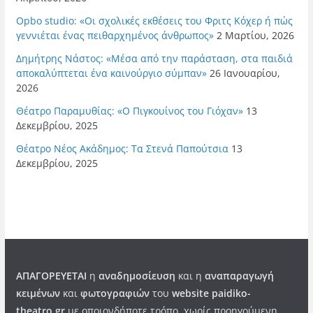
Opbo studio: «Οι σχολικές εκθέσεις του Φριτς Κόχερ ή πώς
γεννιέται ένας πειθαρχημένος άνθρωπος»
2 Μαρτίου, 2026
Δημήτρης Νάστος: «Μέσα από την παράσταση, στα παιδιά
αποκαλύπτεται ένα καινούργιο σύμπαν»
26 Ιανουαρίου,
2026
Θέατρο Παραμυθίας: «Ο Πιγκουίνος του Γιόχαν»
13
Δεκεμβρίου, 2025
Θέατρο Νέος Ακάδημος: Τα Στενά Παπούτσια
13
Δεκεμβρίου, 2025
ΑΠΑΓΟΡΕΥΕΤΑΙ
η
αναδημοσίευση
και η
αναπαραγωγή
κειμένων
και
φωτογραφιών
του
website paidiko-
theatro.gr
με οποιονδήποτε τρόπο, χωρίς προηγούμενη