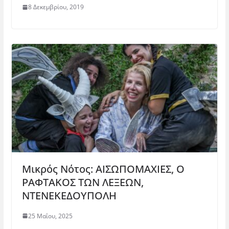
ρ
ρ
υ
θ
8 Δεκεμβρίου, 2019
ά
ο
ρ
υ
θ
)
ο
ρ
υ
)
ο
ρ
)
ο
)
Μικρός Νότος: ΑΙΣΩΠΟΜΑΧΙΕΣ, Ο
ΡΑΦΤΑΚΟΣ ΤΩΝ ΛΕΞΕΩΝ,
ΝΤΕΝΕΚΕΔΟΥΠΟΛΗ
25 Μαΐου, 2025