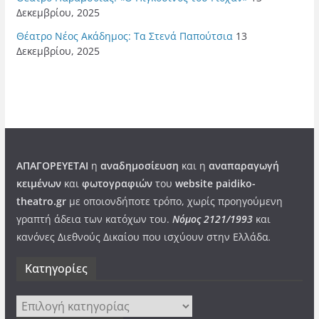
Δεκεμβρίου, 2025
Θέατρο Νέος Ακάδημος: Τα Στενά Παπούτσια
13
Δεκεμβρίου, 2025
ΑΠΑΓΟΡΕΥΕΤΑΙ
η
αναδημοσίευση
και η
αναπαραγωγή
κειμένων
και
φωτογραφιών
του
website paidiko-
theatro.gr
με οποιονδήποτε τρόπο, χωρίς προηγούμενη
γραπτή άδεια των κατόχων του.
Νόμος 2121/1993
και
κανόνες Διεθνούς Δικαίου που ισχύουν στην Ελλάδα
.
Kατηγορίες
Kατηγορίες