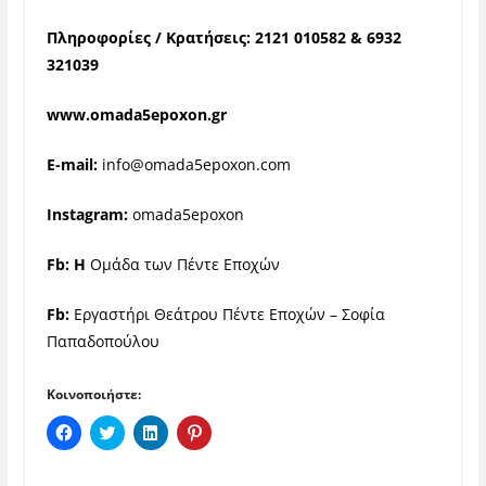
Πληροφορίες / Κρατήσεις: 2121 010582 & 6932
321039
www.omada5epoxon.gr
E-mail:
info@omada5epoxon.com
Instagram:
omada5epoxon
Fb:
Η
Ομάδα των Πέντε Εποχών
Fb:
Εργαστήρι Θεάτρου Πέντε Εποχών – Σοφία
Παπαδοπούλου
Κοινοποιήστε:
Π
Κ
Κ
Κ
α
λ
λ
λ
τ
ι
ι
ι
ή
κ
κ
κ