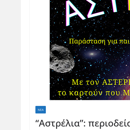
ΝΈΑ
“Αστρέλια”: περιοδεί