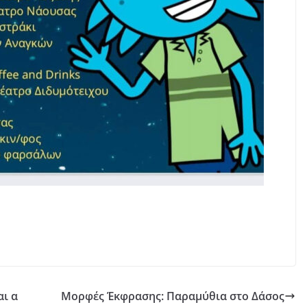
αι α
Μορφές Έκφρασης: Παραμύθια στο Δάσος