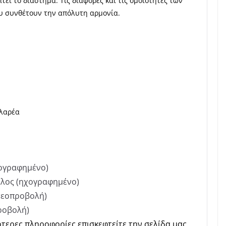
τει το διάστημα. Τις διαφορές και τις ομοιότητες των
υ συνθέτουν την απόλυτη αρμονία.
υλαρέα
χογραφημένο)
υλος (ηχογραφημένο)
τεοπροβολή)
προβολή)
ότερες πληροφορίες επισκεφτείτε την σελίδα μας