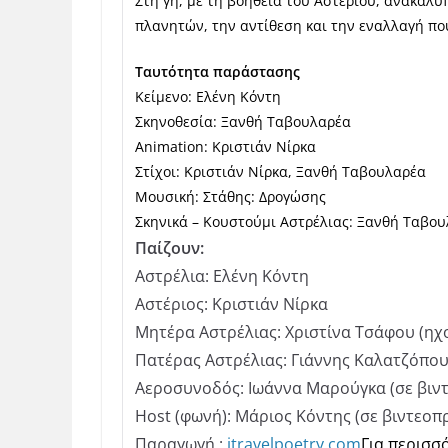
Στη γη, με τη βοήθεια του Αστέριου, ανακαλύπ
πλανητών, την αντίθεση και την εναλλαγή πο
Ταυτότητα παράστασης
Κείμενο: Ελένη Κόντη
Σκηνοθεσία: Ξανθή Ταβουλαρέα
Animation: Κριστιάν Νίρκα
Στίχοι: Κριστιάν Νίρκα, Ξανθή Ταβουλαρέα
Μουσική: Στάθης: Δρογώσης
Σκηνικά – Κουστούμι Αστρέλιας: Ξανθή Ταβο
Παίζουν:
Αστρέλια: Ελένη Κόντη
Αστέριος: Κριστιάν Νίρκα
Μητέρα Αστρέλιας: Χριστίνα Τσάφου (η
Πατέρας Αστρέλιας: Γιάννης Καλατζόπο
Αεροσυνοδός: Ιωάννα Μαρούγκα (σε βιν
Host (φωνή): Μάριος Κόντης (σε βιντεο
Παραγωγή :
itravelpoetry.com
Για περισσ