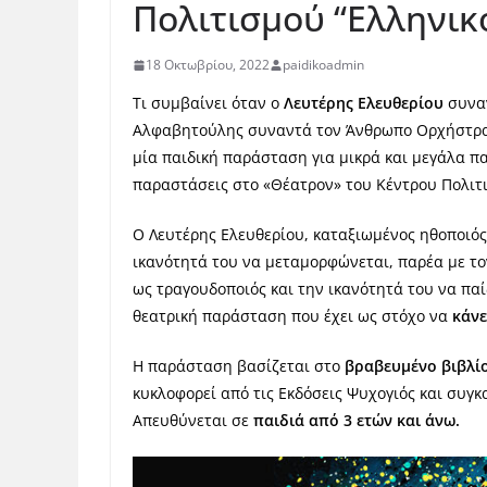
Πολιτισμού “Ελληνικ
18 Οκτωβρίου, 2022
paidikoadmin
Τι συμβαίνει όταν ο
Λευτέρης Ελευθερίου
συνα
Αλφαβητούλης συναντά τον Άνθρωπο Ορχήστρα; 
μία παιδική παράσταση για μικρά και μεγάλα πα
παραστάσεις στο «Θέατρον» του Κέντρου Πολιτι
Ο Λευτέρης Ελευθερίου, καταξιωμένος ηθοποιός
ικανότητά του να μεταμορφώνεται, παρέα με το
ως τραγουδοποιός και την ικανότητά του να πα
θεατρική παράσταση που έχει ως στόχο να
κάνε
Η παράσταση βασίζεται στο
βραβευμένο βιβλί
κυκλοφορεί από τις Εκδόσεις Ψυχογιός και συγκ
Απευθύνεται σε
παιδιά από 3 ετών και άνω.