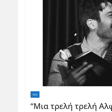
ΝΈΑ
“Μια τρελή τρελή Αλ