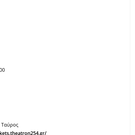
00
, Ταύρος
kets.
theatron254.gr/