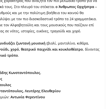
ος χαρακτήρας που αναζητά τον πιο μελωδικό τρόπο για να
κά τους. Στο πλευρό του στέκεται
ο Άνθρωπος Ορχήστρα –
ρυθμούς και με την πολύτιμη βοήθεια του κοινού θα
ύψει με τον πιο διασκεδαστικό τρόπο τα 24 γραμματάκια.
με τον Αλφαβητούλη και τους μουσικούς που παίζουν επί
σε νότες, ιστορίες, εικόνες, τραγούδι και χορό.
υνδυάζει ζωντανή μουσική
(βιολί, μαντολίνο, κιθάρα,
ούδι, χορό, θεατρικό παιχνίδι και κουκλοθέατρο
, δίνοντας
γικό τρόπο
.
ιάδης Κωνσταντόπουλος.
ος
πουλος
ταντόπουλος, Λευτέρης Ελευθερίου
υμιών:
Αντωνία Φερεντίνου