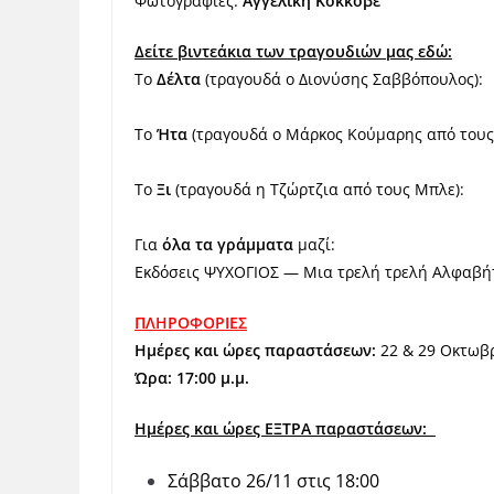
Φωτογραφίες:
Αγγελική Κοκκοβέ
Δείτε βιντεάκια των τραγουδιών μας εδώ:
Το
Δέλτα
(τραγουδά ο Διονύσης Σαββόπουλος):
Το
Ήτα
(τραγουδά ο Μάρκος Κούμαρης από τους
Το
Ξι
(τραγουδά η Τζώρτζια από τους Μπλε):
Για
όλα τα γράμματα
μαζί:
Εκδόσεις ΨΥΧΟΓΙΟΣ — Μια τρελή τρελή Αλφαβ
ΠΛΗΡΟΦΟΡΙΕΣ
Ημέρες και ώρες παραστάσεων:
22 & 29 Οκτωβρ
Ώρα: 17:00 μ.μ.
Ημέρες και ώρες ΕΞΤΡΑ παραστάσεων:
Σάββατο 26/11 στις 18:00