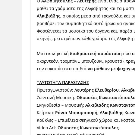
Ο
Αλφαβητούλης – Λευτέρης
είναι ένας απίθαν
μάθει τα γράμματα της Αλφαβήτας και τα μυστι
Αλκιβιάδης
, ο οποίος μέσα από τραγούδια και 
βοηθήσει τον συμπαθητικό αυτό ήρωα να ανακαλ
Φορτώνεται τα μουσικά του όργανα και, παρέα 
σκηνής, μετατρέπουν κάθε γράμμα της Αλφαβήτας 
Μια εκπληκτική
διαδραστική παράσταση
που
σ
ακορντεόν, τρομπόνι, μπουζούκι, κρουστά),
τραγ
την ευκαιρία στα παιδιά
να μάθουν με ψυχαγω
ΤΑΥΤΟΤΗΤΑ ΠΑΡΑΣΤΑΣΗΣ
Πρωταγωνιστούν:
Λευτέρης Ελευθερίου, Αλκιβ
Ζωντανή Μουσική:
Οδυσσέας Κωνσταντόπουλ
Σκηνοθεσία – Μουσική:
Αλκιβιάδης Κωνσταντό
Κείμενο:
Ράνια Μπουμπουρή, Αλκιβιάδης Κωνσ
Κούκλες – Επιμέλεια σκηνικού χώρου και κοστο
Video Art:
Οδυσσέας Κωνσταντόπουλος