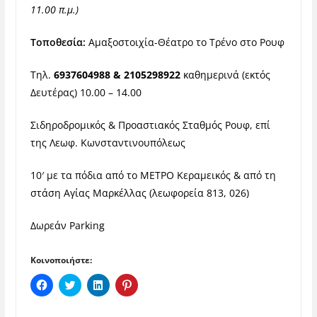
11.00 π.μ.)
Τοποθεσία:
Αμαξοστοιχία-Θέατρο το Τρένο στο Ρουφ
Τηλ.
6937604988 & 2105298922
καθημερινά (εκτός
Δευτέρας) 10.00 – 14.00
Σιδηροδρομικός & Προαστιακός Σταθμός Ρουφ, επί
της Λεωφ. Κωνσταντινουπόλεως
10′ με τα πόδια από το ΜΕΤΡΟ Κεραμεικός & από τη
στάση Αγίας Μαρκέλλας (λεωφορεία 813, 026)
Δωρεάν Parking
Κοινοποιήστε:
Π
Κ
Κ
Κ
α
λ
λ
λ
τ
ι
ι
ι
ή
κ
κ
κ