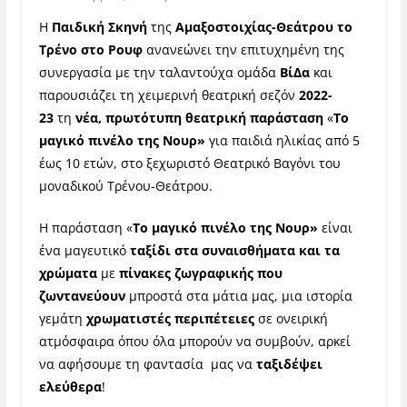
Η
Παιδική Σκηνή
της
Αμαξοστοιχίας-Θεάτρου το
Τρένο στο Ρουφ
ανανεώνει την επιτυχημένη της
συνεργασία με την ταλαντούχα ομάδα
ΒίΔα
και
παρουσιάζει τη χειμερινή θεατρική σεζόν
2022-
23
τη
νέα, πρωτότυπη θεατρική παράσταση
«
Το
μαγικό πινέλο της Νουρ»
για παιδιά ηλικίας από 5
έως 10 ετών,
στο ξεχωριστό Θεατρικό Βαγόνι του
μοναδικού Τρένου-Θεάτρου.
Η παράσταση «
Το μαγικό πινέλο της Νουρ»
είναι
ένα μαγευτικό
ταξίδι στα συναισθήματα και τα
χρώματα
με
πίνακες ζωγραφικής που
ζωντανεύουν
μπροστά στα μάτια μας, μια ιστορία
γεμάτη
χρωματιστές περιπέτειες
σε ονειρική
ατμόσφαιρα όπου όλα μπορούν να συμβούν, αρκεί
να αφήσουμε τη φαντασία μας να
ταξιδέψει
ελεύθερα
!