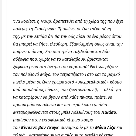
Ένα κορίτσι, η Νουρ, δραπετεύει
από τη χώρα της που έχει
πόλεμο, τη Γκουέρνικα
. Τρυπώνει σε ένα τρένο μόνη
της,
με την ελπίδα ότι θα την οδηγήσει σε ένα μέρος όπου
θα μπορεί να ζήσει ελεύθερη.
Εξαντλημένη όπως είναι, την
παίρνει ο ύπνος. Στο ίδιο τρένο ταξιδεύουν και δύο
αδέρφια που, χωρίς να το καταλάβουν, βρίσκονται
ξαφνικά μέσα στο όνειρο του κοριτσιού! Εκεί γνωρίζουν
τον πολυλογά Μάγο, τον τετραπέρατο Γάτο και το μαγικό
πινέλο μέσα σε έναν χρωματιστό «υπερρεαλιστικό» κόσμο
από σπουδαίους πίνακες που ζωντανεύουν (!) – αλλά για
να καταφέρουν να βγουν από κάθε πίνακα, πρέπει να
προσπεράσουν ολοένα και πιο περίπλοκα εμπόδια…
Μεταμορφώνονται στους μπλε Αρλεκίνους του
Πικάσο
,
μπαίνουν στον εκτυφλωτικό κίτρινο κόσμο
του
Βίνσεντ
βαν Γκογκ
, συνομιλούν με τη
Μόνα Λίζα
και
τελικά… καταφέρνουν να ανοίξουν τη μεγάλη κόκκινη