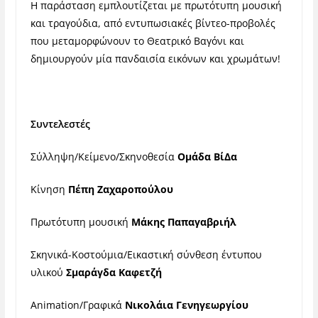
Η παράσταση εμπλουτίζεται με πρωτότυπη μουσική
και τραγούδια, από εντυπωσιακές βίντεο-προβολές
που μεταμορφώνουν το Θεατρικό Βαγόνι και
δημιουργούν μία πανδαισία εικόνων και χρωμάτων!
Συντελεστές
Σύλληψη/Κείμενο/Σκηνοθεσία
Ομάδα ΒίΔα
Κίνηση
Πέπη Ζαχαροπούλου
Πρωτότυπη μουσική
Μάκης Παπαγαβριήλ
Σκηνικά-Κοστούμια/Εικαστική σύνθεση έντυπου
υλικού
Σμαράγδα Καφετζή
Αnimation/Γραφικά
Νικολάια Γενηγεωργίου