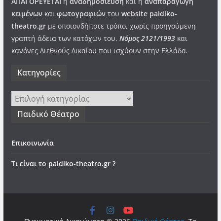
ΑΠΑΓΟΡΕΥΕΤΑΙ
η
αναδημοσίευση
και η
αναπαραγωγή
κειμένων
και
φωτογραφιών
του
website paidiko-
theatro.gr
με οποιονδήποτε τρόπο, χωρίς προηγούμενη
γραπτή άδεια των κατόχων του.
Νόμος 2121/1993
και
κανόνες Διεθνούς Δικαίου που ισχύουν στην Ελλάδα
.
Kατηγορίες
Kατηγορίες
Παιδικό Θέατρο
Επικοινωνία
Τι είναι το paidiko-theatro.gr ?