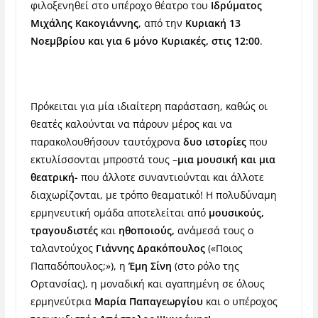
φιλοξενηθεί στο υπέροχο θέατρο του
Ιδρύματος
Μιχάλης Κακογιάννης
, από την
Κυριακή 13
Νοεμβρίου και για 6 μόνο Κυριακές, στις 12:00
.
Πρόκειται για μία ιδιαίτερη παράσταση, καθώς οι
θεατές καλούνται να πάρουν μέρος και να
παρακολουθήσουν ταυτόχρονα
δυο ιστορίες
που
εκτυλίσσονται μπροστά τους –
μια μουσική και μια
θεατρική-
που άλλοτε συναντιούνται και άλλοτε
διαχωρίζονται, με τρόπο θεαματικό! Η πολυδύναμη
ερμηνευτική ομάδα αποτελείται από
μουσικούς,
τραγουδιστές
και
ηθοποιούς,
ανάμεσά τους ο
ταλαντούχος
Γιάννης Δρακόπουλος
(«Ποιος
Παπαδόπουλος;»), η
Έμη Σίνη
(στο ρόλο της
Ορτανσίας), η μοναδική και αγαπημένη σε όλους
ερμηνεύτρια
Μαρία Παπαγεωργίου
και ο υπέροχος