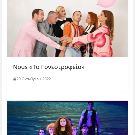
ρ
)
ο
)
Nous «Το Γονεοτροφείο»
29 Οκτωβρίου, 2022