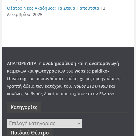
Θέατρο Νέος Ακάδημος: Τα Στενά Παπούτσια
13
Δεκεμβρίου, 2025
ΑΠΑΓΟΡΕΥΕΤΑΙ
η
αναδημοσίευση
και η
αναπαραγωγή
κειμένων
και
φωτογραφιών
του
website paidiko-
theatro.gr
με οποιονδήποτε τρόπο, χωρίς προηγούμενη
γραπτή άδεια των κατόχων του.
Νόμος 2121/1993
και
κανόνες Διεθνούς Δικαίου που ισχύουν στην Ελλάδα
.
Kατηγορίες
Kατηγορίες
Παιδικό Θέατρο