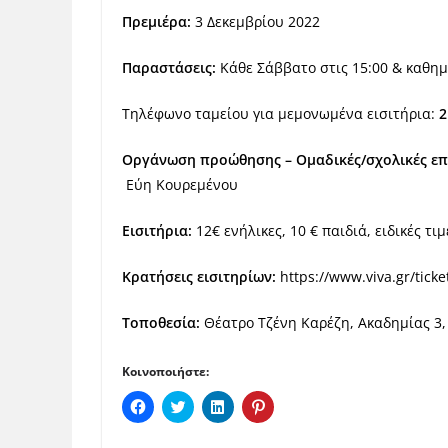
Πρεμιέρα:
3 Δεκεμβρίου 2022
Παραστάσεις:
Κάθε Σάββατο στις 15:00 & καθη
Τηλέφωνο ταμείου για μεμονωμένα εισιτήρια:
2
Οργάνωση προώθησης – Ομαδικές/σχολικές επ
Εύη Κουρεμένου
Εισιτήρια:
12€ ενήλικες, 10 € παιδιά, ειδικές τι
Κρατήσεις εισιτηρίων:
https://www.viva.gr/ticke
Τοποθεσία:
Θέατρο Τζένη Καρέζη, Ακαδημίας 3,
Κοινοποιήστε:
Π
Κ
Κ
Κ
α
λ
λ
λ
τ
ι
ι
ι
ή
κ
κ
κ