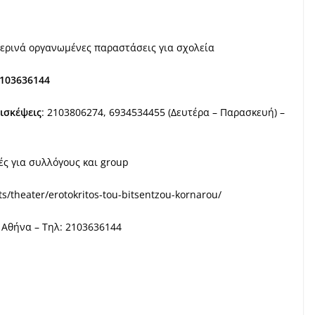
μερινά οργανωμένες παραστάσεις για σχολεία
103636144
ισκέψεις
: 2103806274, 6934534455 (Δευτέρα – Παρασκευή) –
μές για συλλόγους και group
ts/theater/erotokritos-tou-bitsentzou-kornarou/
 Αθήνα – Τηλ: 2103636144