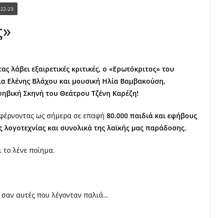
022-23
ς»
ς λάβει εξαιρετικές κριτικές, ο
«Ερωτόκριτος» του
ία Ελένης Βλάχου και μουσική Ηλία Βαμβακούση,
Εφηβική Σκηνή του Θεάτρου Τζένη Καρέζη
!
 φέρνοντας ως σήμερα σε επαφή
80.000 παιδιά και εφήβους
ς λογοτεχνίας και συνολικά της λαϊκής μας παράδοσης.
ι το λένε ποίημα.
ία σαν αυτές που λέγονταν παλιά…