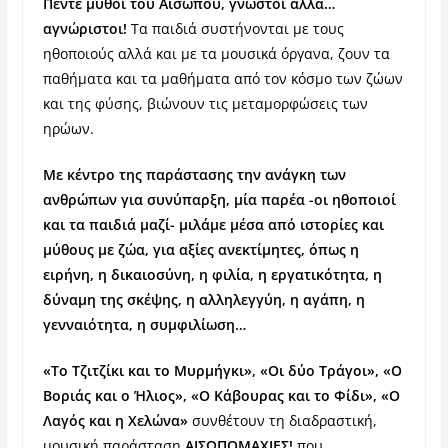
Πέντε μύθοι του Αισώπου, γνωστοί αλλά…
αγνώριστοι!
Τα παιδιά συστήνονται με τους
ηθοποιούς αλλά και με τα μουσικά όργανα, ζουν τα
παθήματα και τα μαθήματα από τον κόσμο των ζώων
και της φύσης, βιώνουν τις μεταμορφώσεις των
ηρώων.
M
ε κέντρο της παράστασης την ανάγκη των
ανθρώπων για συνύπαρξη, μία παρέα -οι ηθοποιοί
και τα παιδιά μαζί- μιλάμε μέσα από ιστορίες και
μύθους με ζώα, για αξίες ανεκτίμητες, όπως η
ειρήνη, η δικαιοσύνη, η φιλία, η εργατικότητα, η
δύναμη της σκέψης, η αλληλεγγύη, η αγάπη, η
γενναιότητα, η συμφιλίωση…
«Το Τζιτζίκι και το Μυρμήγκι», «Oι δύο Τράγοι», «Ο
Βοριάς και ο Ήλιος», «Ο Κάβουρας και το Φίδι», «Ο
Λαγός και η Χελώνα»
συνθέτουν τη διαδραστική,
μουσική παράσταση
Α
ΙΣΩΠΟΜΑ
Χ
ΙΕΣ
!
που