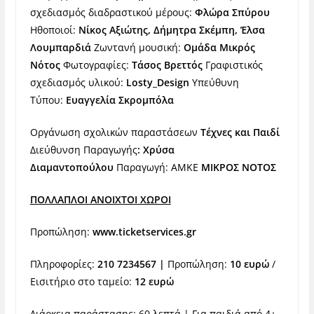
σχεδιασμός διαδραστικού μέρους:
Φλώρα Σπύρου
Ηθοποιοί:
Νίκος Αξιώτης, Δήμητρα Σκέμπη, Έλσα
Λουμπαρδιά
Ζωντανή μουσική:
O
μάδα Μικρός
Νότος
Φωτογραφίες:
Τάσος Βρεττός
Γραφιστικός
σχεδιασμός υλικού:
Losty
_
Design
Υπεύθυνη
Τύπου:
Ευαγγελία Σκρομπόλα
Οργάνωση σχολικών παραστάσεων
Τέχνες και Παιδί
Διεύθυνση Παραγωγής
: Χρύσα
Διαμαντοπούλου
Παραγωγή: ΑΜΚΕ
ΜΙΚΡΟΣ ΝΟΤΟΣ
ΠΟΛΛΑΠΛΟΙ ΑΝΟΙΧΤΟΙ ΧΩΡΟΙ
Προπώληση:
www
.
ticketservices
.
gr
Πληροφορίες:
210 7234567
|
Προπώληση:
10 ευρώ
/
Εισιτήριο στο ταμείο:
12 ευρώ
Διάρκεια παράστασης: 60 λεπτά | Για παιδιά από 4+