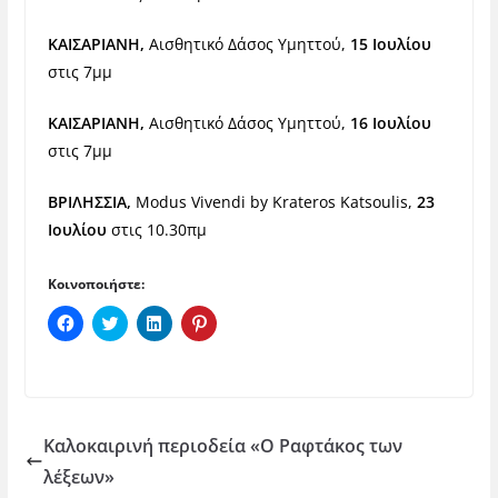
ΚΑΙΣΑΡΙΑΝΗ,
Αισθητικό Δάσος Υμηττού,
15 Ιουλίου
στις 7μμ
ΚΑΙΣΑΡΙΑΝΗ,
Αισθητικό Δάσος Υμηττού,
16 Ιουλίου
στις 7μμ
ΒΡΙΛΗΣΣΙΑ,
Modus Vivendi by Krateros Katsoulis,
23
Ιουλίου
στις 10.30πμ
Κοινοποιήστε:
Π
Κ
Κ
Κ
α
λ
λ
λ
τ
ι
ι
ι
ή
κ
κ
κ
σ
γ
γ
γ
τ
ι
ι
ι
ε
α
α
α
γ
κ
κ
κ
ι
ο
ο
ο
Καλοκαιρινή περιοδεία «O Ραφτάκος των
α
ι
ι
ι
κ
ν
ν
ν
λέξεων»
ο
ο
ο
ο
ι
π
π
π