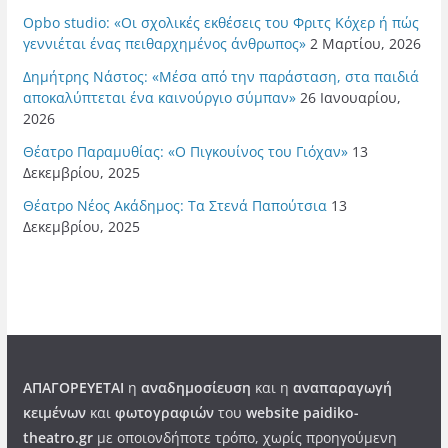
Opbo studio: «Οι σχολικές εκθέσεις του Φριτς Κόχερ ή πώς
γεννιέται ένας πειθαρχημένος άνθρωπος»
2 Μαρτίου, 2026
Δημήτρης Νάστος: «Μέσα από την παράσταση, στα παιδιά
αποκαλύπτεται ένα καινούργιο σύμπαν»
26 Ιανουαρίου,
2026
Θέατρο Παραμυθίας: «Ο Πιγκουίνος του Γιόχαν»
13
Δεκεμβρίου, 2025
Θέατρο Νέος Ακάδημος: Τα Στενά Παπούτσια
13
Δεκεμβρίου, 2025
ΑΠΑΓΟΡΕΥΕΤΑΙ
η
αναδημοσίευση
και η
αναπαραγωγή
κειμένων
και
φωτογραφιών
του
website paidiko-
theatro.gr
με οποιονδήποτε τρόπο, χωρίς προηγούμενη