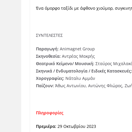
Ένα όμορφο ταξίδι με άφθονο χιούμορ, συγκινητ
ΣΥΝΤΕΛΕΣΤΕΣ
Παραγωγή
:
Animagnet Group
Σκηνοθεσι
α
:
Αντρέας Μακρής
Θεατρικο
́
Κει
μενο
/
Μουσικη
́:
Σταύρος Μιχαλακά
Σκηνικά
/
Ενδυματολογία
/
Ειδικές
Κατασκευές
:
Χορογραφίες
:
Νάταλυ Αμμάν
Παίζουν
:
Άθως Αντωνίου, Αντώνης Φλώρος, Ζωή
Πληροφορίες
Πρεμιέρα:
29 Οκτωβρίου 2023