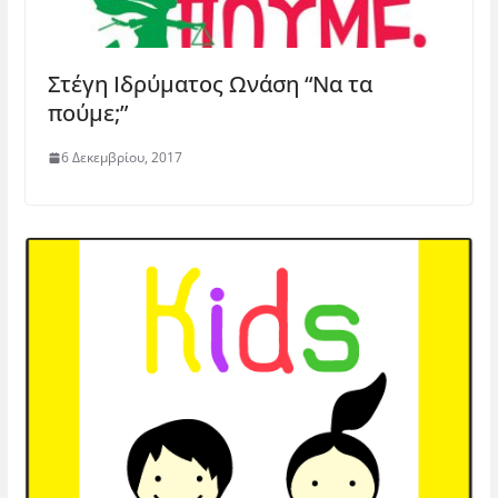
Στέγη Ιδρύματος Ωνάση “Να τα
πούμε;”
6 Δεκεμβρίου, 2017