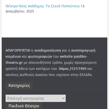
Θέατρο Νέος Ακάδημος: Τα Στενά Παπούτσια
13
Δεκεμβρίου, 2025
ΑΠΑΓΟΡΕΥΕΤΑΙ
η
αναδημοσίευση
και η
αναπαραγωγή
κειμένων
και
φωτογραφιών
του
website paidiko-
theatro.gr
με οποιονδήποτε τρόπο, χωρίς προηγούμενη
γραπτή άδεια των κατόχων του.
Νόμος 2121/1993
και
κανόνες Διεθνούς Δικαίου που ισχύουν στην Ελλάδα
.
Kατηγορίες
Kατηγορίες
Παιδικό Θέατρο