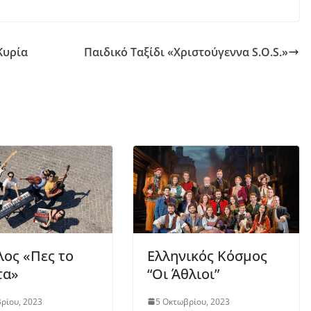
Κυρία
Παιδικό Ταξίδι «Χριστούγεννα S.O.S.»
ος «Πες το
Ελληνικός Κόσμος
τα»
“Οι Άθλιοι”
ρίου, 2023
5 Οκτωβρίου, 2023