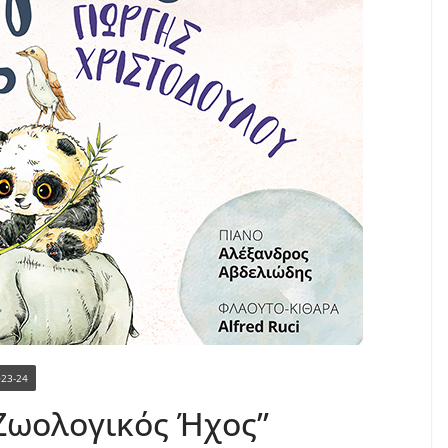
023-24
Ζωολογικός Ήχος”