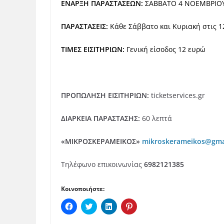
ΕΝΑΡΞΗ ΠΑΡΑΣΤΑΣΕΩΝ:
ΣΑΒΒΑΤΟ 4 ΝΟΕΜΒΡΙΟΥ
ΠΑΡΑΣΤΑΣΕΙΣ:
Κάθε Σάββατο και Κυριακή στις 12
ΤΙΜΕΣ ΕΙΣΙΤΗΡΙΩΝ:
Γενική είσοδος 12 ευρώ
ΠΡΟΠΩΛΗΣΗ ΕΙΣΙΤΗΡΙΩΝ:
ticketservices.gr
ΔΙΑΡΚΕΙΑ ΠΑΡΑΣΤΑΣΗΣ:
60 λεπτά
«ΜΙΚΡΟΣΚΕΡΑΜΕΙΚΟΣ»
mikroskerameikos
@
gma
Τηλέφωνο επικοινωνίας
6982121385
Κοινοποιήστε:
Π
Κ
Κ
Κ
α
λ
λ
λ
τ
ι
ι
ι