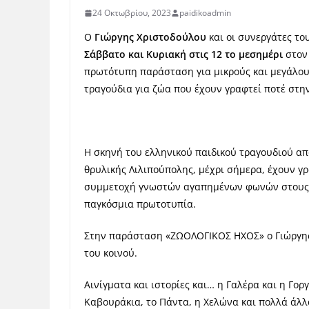
24 Οκτωβρίου, 2023
paidikoadmin
Ο
Γιώργης Χριστοδούλου
και οι συνεργάτες το
Σάββατο και Κυριακή στις 12 το μεσημέρι
στο
πρωτότυπη παράσταση για μικρούς και μεγάλο
τραγούδια για ζώα που έχουν γραφτεί ποτέ στη
Η σκηνή του ελληνικού παιδικού τραγουδιού απ
θρυλικής Λιλιπούπολης, μέχρι σήμερα, έχουν γρ
συμμετοχή γνωστών αγαπημένων φωνών στους π
παγκόσμια πρωτοτυπία.
Στην παράσταση «ΖΩΟΛΟΓΙΚΟΣ ΗΧΟΣ» ο Γιώργης 
του κοινού.
Αινίγματα και ιστορίες και… η Γαλέρα και η Γοργ
Καβουράκια, το Πάντα, η Χελώνα και πολλά άλ