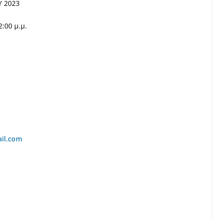
 2023
:00 μ.μ.
il
.
com