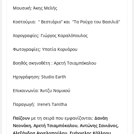
Μουσική: Άκης Μελής
Κοστούμια: “ Βεστιάριο” και “Τα Ρούχα του Βασιλιά”
Χορογραφίες: Γιώργος Καραλόπουλος
Φωτογραφίες: Υπατία Κορνάρου
Βοηθός σκηνοθέτη : Αρετή Τσιαμπόκαλου
Ηχογράφηση: Studio Earth
Επικοινωνία: Άντζυ Νομικού
Παραγωγή: Irene’s Tanitha
Παίζουν
με τη σειρά που εμφανίζονται:
Δανάη
Νεονάκη,
Αρετή Τσιαμπόκαλου,
Αντώνης Σανιάνος,
Αλεξάνδρα Αγγελοπούλου,
Ευάγγελος Κάλλοου