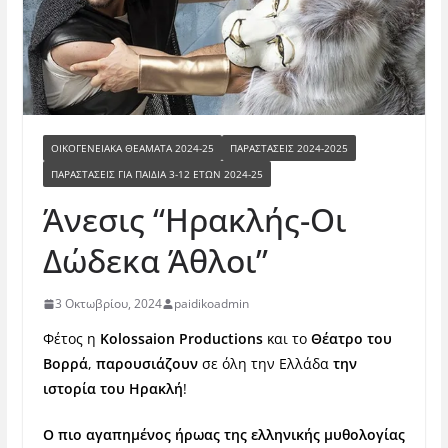
ΟΙΚΟΓΕΝΕΙΑΚΆ ΘΕΆΜΑΤΑ 2024-25
ΠΑΡΑΣΤΆΣΕΙΣ 2024-2025
ΠΑΡΑΣΤΆΣΕΙΣ ΓΙΑ ΠΑΙΔΙΆ 3-12 ΕΤΏΝ 2024-25
Άνεσις “Ηρακλής-Οι
Δώδεκα Άθλοι”
3 Οκτωβρίου, 2024
paidikoadmin
Φέτος η
Kolossaion P
roductions
και το
Θέατρο του
Βορρά
,
παρουσιάζουν
σε όλη την Ελλάδα
την
ιστορία του Ηρακλή
!
Ο πιο αγαπημένος ήρωας της ελληνικής μυθολογίας