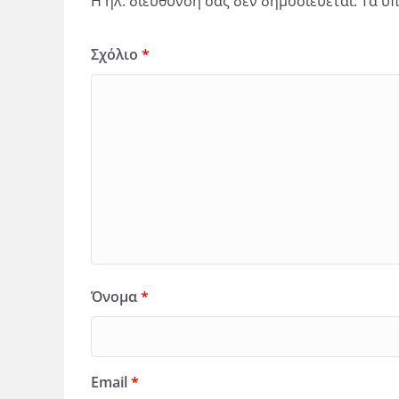
Η ηλ. διεύθυνση σας δεν δημοσιεύεται.
Τα υπ
Σχόλιο
*
Όνομα
*
Email
*