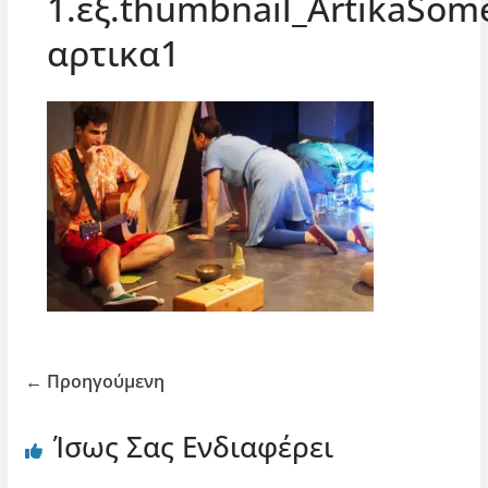
1.εξ.thumbnail_ArtikaSom
αρτικα1
← Προηγούμενη
Ίσως Σας Ενδιαφέρει