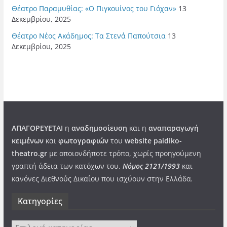
Θέατρο Παραμυθίας: «Ο Πιγκουίνος του Γιόχαν»
13
Δεκεμβρίου, 2025
Θέατρο Νέος Ακάδημος: Τα Στενά Παπούτσια
13
Δεκεμβρίου, 2025
ΑΠΑΓΟΡΕΥΕΤΑΙ
η
αναδημοσίευση
και η
αναπαραγωγή
κειμένων
και
φωτογραφιών
του
website paidiko-
theatro.gr
με οποιονδήποτε τρόπο, χωρίς προηγούμενη
γραπτή άδεια των κατόχων του.
Νόμος 2121/1993
και
κανόνες Διεθνούς Δικαίου που ισχύουν στην Ελλάδα
.
Kατηγορίες
Kατηγορίες