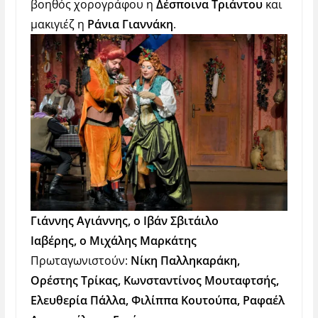
βοηθός χορογράφου η
Δέσποινα Τριάντου
και
μακιγιέζ η
Ράνια Γιαννάκη
.
Γιάννης Αγιάννης, ο Ιβάν Σβιτάιλο
Ιαβέρης, ο Μιχάλης Μαρκάτης
Πρωταγωνιστούν:
Νίκη Παλληκαράκη,
Ορέστης Τρίκας, Κωνσταντίνος Μουταφτσής,
Ελευθερία Πάλλα, Φιλίππα Κουτούπα, Ραφαέλ