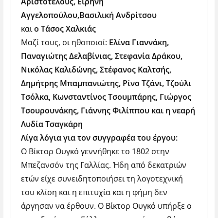
Αριστοτέλους, Ειρήνη
Αγγελοπούλου,
Βασιλική Ανδρίτσου
και
ο
Τάσος Χαλκιάς
Μαζί τους, οι ηθοποιοί:
Ελίνα Γιαννάκη,
Παναγιώτης Δελαβίνιας, Στεφανία Δράκου,
Νικόλας Καλιδώνης, Στέφανος Καλτσής,
Δημήτρης Μπαμπανιώτης, Ρίνο Τζάνι, Τζούλι
Τσόλκα, Κωνσταντίνος Τσουμπάρης, Γιώργος
Τσουρουνάκης, Γιάννης Φιλίππου και η νεαρή
Λυδία Τσαγκάρη
Λίγα λόγια για τον συγγραφέα του έργου:
Ο Βίκτορ Ουγκό γεννήθηκε το 1802 στην
Μπεζανσόν της Γαλλίας. Ήδη από δεκατριών
ετών είχε συνειδητοποιήσει τη λογοτεχνική
του κλίση και η επιτυχία και η φήμη δεν
άργησαν να έρθουν. Ο Βίκτορ Ουγκό υπήρξε ο