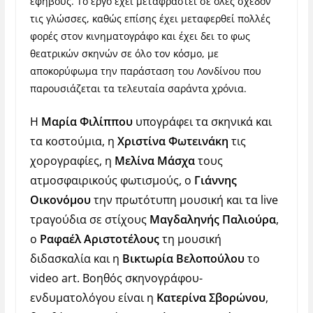
εφήβους. Το έργο έχει μεταφραστεί σε όλες σχεδόν
τις γλώσσες, καθώς επίσης έχει μεταφερθεί πολλές
φορές στον κινηματογράφο και έχει δει το φως
θεατρικών σκηνών σε όλο τον κόσμο, με
αποκορύφωμα την παράσταση του Λονδίνου που
παρουσιάζεται τα τελευταία σαράντα χρόνια.
Η
Μαρία Φιλίππου
υπογράφει τα σκηνικά και
τα κοστούμια, η
Χριστίνα Φωτεινάκη
τις
χορογραφίες, η
Μελίνα Μάσχα
τους
ατμοσφαιρικούς φωτισμούς, ο
Γιάννης
Οικονόμου
την πρωτότυπη μουσική και τα live
τραγούδια σε στίχους
Μαγδαληνής Παλιούρα
,
ο
Ραφαέλ Αριστοτέλους
τη μουσική
διδασκαλία και η
Βικτωρία Βελοπούλου
το
video art. Βοηθός σκηνογράφου-
ενδυματολόγου είναι η
Κατερίνα Σβορώνου
,