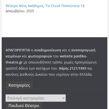
Θέατρο Νέος Ακάδημος: Τα Στενά Παπούτσια
13
Δεκεμβρίου, 2025
ΑΠΑΓΟΡΕΥΕΤΑΙ
η
αναδημοσίευση
και η
αναπαραγωγή
κειμένων
και
φωτογραφιών
του
website paidiko-
theatro.gr
με οποιονδήποτε τρόπο, χωρίς προηγούμενη
γραπτή άδεια των κατόχων του.
Νόμος 2121/1993
και
κανόνες Διεθνούς Δικαίου που ισχύουν στην Ελλάδα
.
Kατηγορίες
Kατηγορίες
Παιδικό Θέατρο