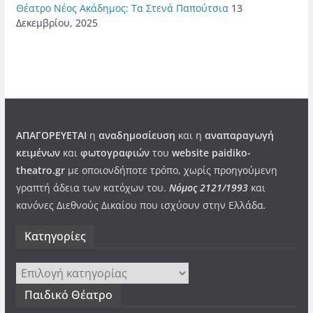
Θέατρο Νέος Ακάδημος: Τα Στενά Παπούτσια
13
Δεκεμβρίου, 2025
ΑΠΑΓΟΡΕΥΕΤΑΙ
η
αναδημοσίευση
και η
αναπαραγωγή
κειμένων
και
φωτογραφιών
του
website paidiko-
theatro.gr
με οποιονδήποτε τρόπο, χωρίς προηγούμενη
γραπτή άδεια των κατόχων του.
Νόμος 2121/1993
και
κανόνες Διεθνούς Δικαίου που ισχύουν στην Ελλάδα
.
Kατηγορίες
Kατηγορίες
Παιδικό Θέατρο