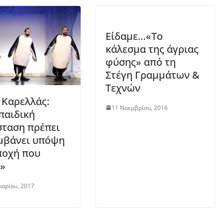
Είδαμε…«Το
κάλεσμα της άγριας
φύσης» από τη
Στέγη Γραμμάτων &
Τεχνών
 Καρελλάς:
11 Νοεμβρίου, 2016
παιδική
ταση πρέπει
μβάνει υπόψη
ποχή που
»
υαρίου, 2017