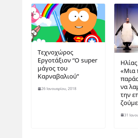
Τεχνοχώρος
Εργοτάξιον “Ο super
Ηλίας
μάγος του
«Μια 
Καρναβαλιού”
παράσ
να λα
26 Ιανουαρίου, 2018
την ε
ζούμε
31 Ιανο