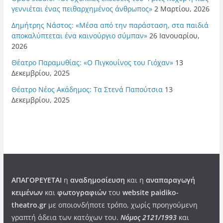
γεννιέται ένας πειθαρχημένος άνθρωπος»
2 Μαρτίου, 2026
Δημήτρης Νάστος: «Μέσα από την παράσταση, στα παιδιά
αποκαλύπτεται ένα καινούργιο σύμπαν»
26 Ιανουαρίου,
2026
Θέατρο Παραμυθίας: «Ο Πιγκουίνος του Γιόχαν»
13
Δεκεμβρίου, 2025
Θέατρο Νέος Ακάδημος: Τα Στενά Παπούτσια
13
Δεκεμβρίου, 2025
ΑΠΑΓΟΡΕΥΕΤΑΙ
η
αναδημοσίευση
και η
αναπαραγωγή
κειμένων
και
φωτογραφιών
του
website paidiko-
theatro.gr
με οποιονδήποτε τρόπο, χωρίς προηγούμενη
γραπτή άδεια των κατόχων του.
Νόμος 2121/1993
και