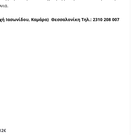
όνια.
χή Ιασωνίδου, Καμάρα) Θεσσαλονίκη Τηλ.: 2310 208 007
12€