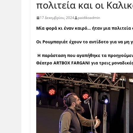
πολιτεία και οι Καλι
17 Δεκεμβρίου, 2024
paidikoadmin
Μία φορά κι έναν καιρό… ήταν μια πολιτεία
Οι Ρουμπαγιάτ έχουν το αντίδοτο για να μη γ
Η παράσταση που αγαπήθηκε τα προηγούμενα
Θ
έατρο
ARTBOX
FARGANI
για τρεις μοναδικές