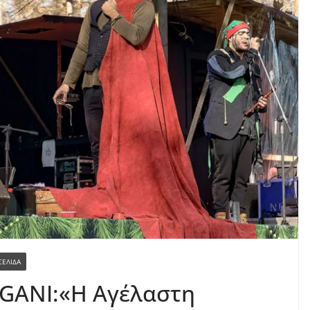
ΕΛΙΔΑ
GANI:«Η Αγέλαστη