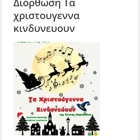
Διόρθωση Τα
χριστουγεννα
κινδυνευουν