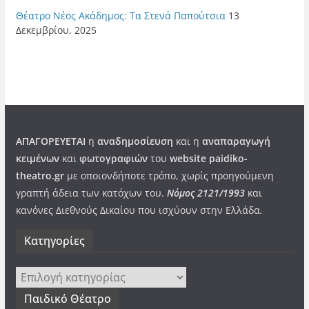
Θέατρο Νέος Ακάδημος: Τα Στενά Παπούτσια
13
Δεκεμβρίου, 2025
ΑΠΑΓΟΡΕΥΕΤΑΙ
η
αναδημοσίευση
και η
αναπαραγωγή
κειμένων
και
φωτογραφιών
του
website paidiko-
theatro.gr
με οποιονδήποτε τρόπο, χωρίς προηγούμενη
γραπτή άδεια των κατόχων του.
Νόμος 2121/1993
και
κανόνες Διεθνούς Δικαίου που ισχύουν στην Ελλάδα
.
Kατηγορίες
Kατηγορίες
Παιδικό Θέατρο