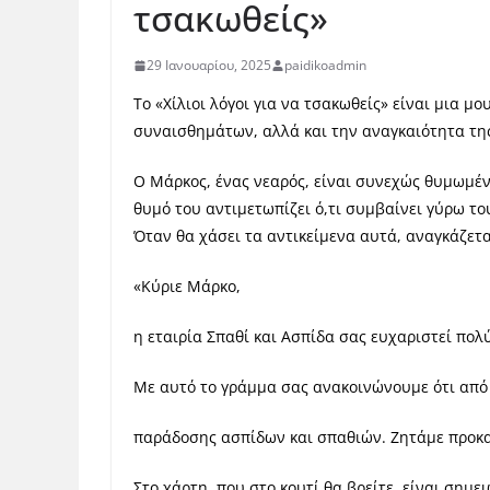
τσακωθείς»
29 Ιανουαρίου, 2025
paidikoadmin
Το «Χίλιοι λόγοι για να τσακωθείς» είναι μια 
συναισθημάτων, αλλά και την αναγκαιότητα τη
Ο Μάρκος, ένας νεαρός, είναι συνεχώς θυμωμένο
θυμό του αντιμετωπίζει ό,τι συμβαίνει γύρω το
Όταν θα χάσει τα αντικείμενα αυτά, αναγκάζετ
«Κύριε Μάρκο,
η εταιρία Σπαθί και Ασπίδα σας ευχαριστεί πολ
Με αυτό το γράμμα σας ανακοινώνουμε ότι από 
παράδοσης ασπίδων και σπαθιών. Ζητάμε προκα
Στο χάρτη, που στο κουτί θα βρείτε, είναι σημ