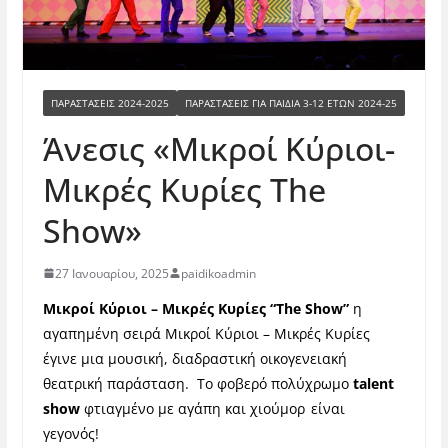
ΠΑΡΑΣΤΆΣΕΙΣ 2024-2025
ΠΑΡΑΣΤΆΣΕΙΣ ΓΙΑ ΠΑΙΔΙΆ 3-12 ΕΤΏΝ 2024-25
Άνεσις «Μικροί Κύριοι-
Μικρές Κυρίες The
Show»
27 Ιανουαρίου, 2025
paidikoadmin
Μικροί Κύριοι – Μικρές Κυρίες “
The
Show
”
η
αγαπημένη σειρά Μικροί Κύριοι – Μικρές Κυρίες
έγινε μια μουσική, διαδραστική οικογενειακή
θεατρική παράσταση. Το φοβερό πολύχρωμο
talent
show
φτιαγμένο με αγάπη και χιούμορ είναι
γεγονός!