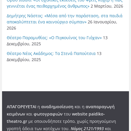
γεννιέται ένας πειθαρχημένος άνθρωπος»
2 Μαρτίου, 2026
Δημήτρης Νάστος: «Μέσα από την παράσταση, στα παιδιά
αποκαλύπτεται ένα καινούργιο σύμπαν»
26 Ιανουαρίου,
2026
Θέατρο Παραμυθίας: «Ο Πιγκουίνος του Γιόχαν»
13
Δεκεμβρίου, 2025
Θέατρο Νέος Ακάδημος: Τα Στενά Παπούτσια
13
Δεκεμβρίου, 2025
ΑΠΑΓΟΡΕΥΕΤΑΙ
η
αναδημοσίευση
και η
αναπαραγωγή
κειμένων
και
φωτογραφιών
του
website paidiko-
theatro.gr
με οποιονδήποτε τρόπο, χωρίς προηγούμενη
γραπτή άδεια των κατόχων του.
Νόμος 2121/1993
και